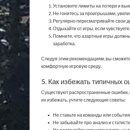
Установите лимиты на потери и вы
Не гонитесь за проигрышами, увели
Регулярно пересматривайте свои до
Отдыхайте от игры, если чувствуете,
Помните, что азартные игры должн
заработка.
Следуя этим рекомендациям, вы сможете
комфортную игровую среду.
5. Как избежать типичных 
Существуют распространенные ошибки, к
их избежать, учтите следующие советы:
Не ставьте на команды или события,
Не забывайте про анализ и статисти
Не позволяйте эмоциям влиять на 