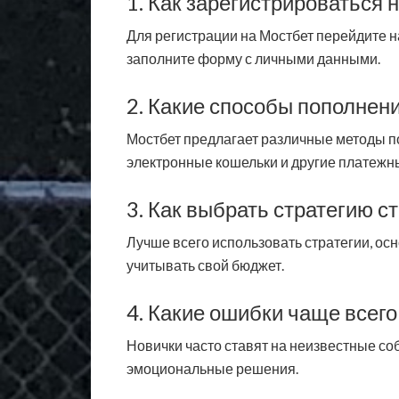
1. Как зарегистрироваться 
Для регистрации на Мостбет перейдите н
заполните форму с личными данными.
2. Какие способы пополнен
Мостбет предлагает различные методы п
электронные кошельки и другие платежн
3. Как выбрать стратегию с
Лучше всего использовать стратегии, осн
учитывать свой бюджет.
4. Какие ошибки чаще всег
Новички часто ставят на неизвестные с
эмоциональные решения.