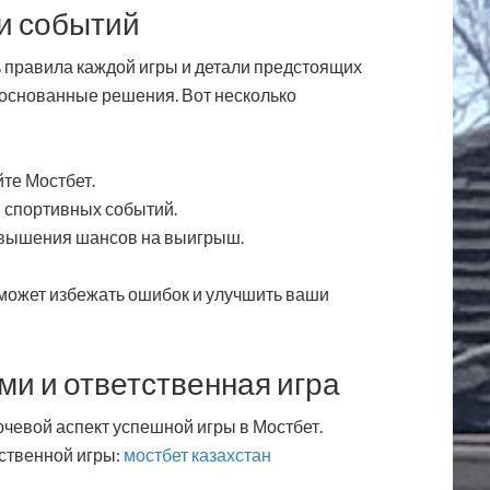
 и событий
ь правила каждой игры и детали предстоящих
боснованные решения. Вот несколько
йте Мостбет.
й спортивных событий.
овышения шансов на выигрыш.
может избежать ошибок и улучшить ваши
ми и ответственная игра
чевой аспект успешной игры в Мостбет.
ственной игры:
мостбет казахстан