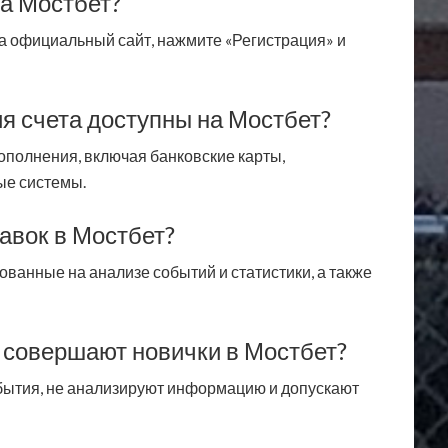
на Мостбет?
а официальный сайт, нажмите «Регистрация» и
ия счета доступны на Мостбет?
ополнения, включая банковские карты,
ые системы.
тавок в Мостбет?
ованные на анализе событий и статистики, а также
о совершают новички в Мостбет?
обытия, не анализируют информацию и допускают