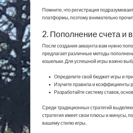
Помните, что регистрация подразумевает
платформы, поэтому внимательно прочит
2. Пополнение счета и 
После создания аккаунта вам нужно попо
предлагает различные методы пополнени
кошельки. Для успешной игры важно выб
Определите свой бюджет игры и пр
Изучите правила и коэффициенты р
Разработайте систему ставок, осно
Среди традиционных стратегий выделяют 
стратегия имеет свои плюсы и минусы, по
вашему стилю игры.