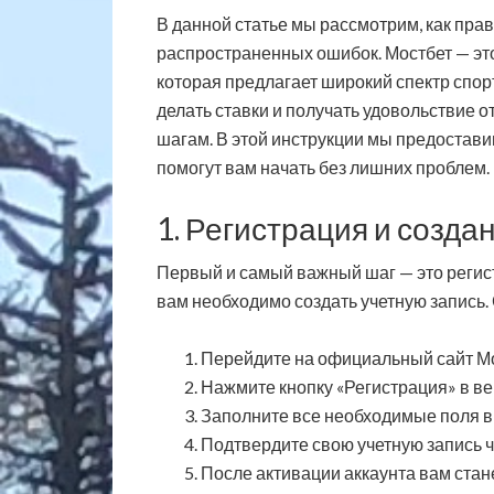
В данной статье мы рассмотрим, как прав
распространенных ошибок. Мостбет — эт
которая предлагает широкий спектр спор
делать ставки и получать удовольствие 
шагам. В этой инструкции мы предостав
помогут вам начать без лишних проблем.
1. Регистрация и созда
Первый и самый важный шаг — это регист
вам необходимо создать учетную запись.
Перейдите на официальный сайт Мо
Нажмите кнопку «Регистрация» в ве
Заполните все необходимые поля в
Подтвердите свою учетную запись ч
После активации аккаунта вам стан