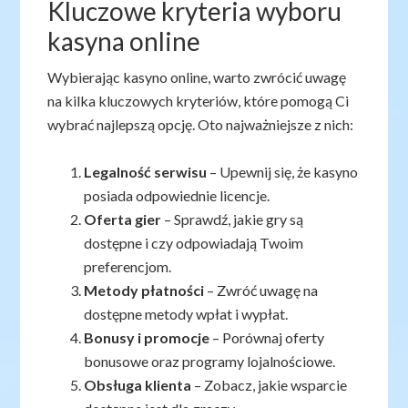
Kluczowe kryteria wyboru
kasyna online
Wybierając kasyno online, warto zwrócić uwagę
na kilka kluczowych kryteriów, które pomogą Ci
wybrać najlepszą opcję. Oto najważniejsze z nich:
Legalność serwisu
– Upewnij się, że kasyno
posiada odpowiednie licencje.
Oferta gier
– Sprawdź, jakie gry są
dostępne i czy odpowiadają Twoim
preferencjom.
Metody płatności
– Zwróć uwagę na
dostępne metody wpłat i wypłat.
Bonusy i promocje
– Porównaj oferty
bonusowe oraz programy lojalnościowe.
Obsługa klienta
– Zobacz, jakie wsparcie