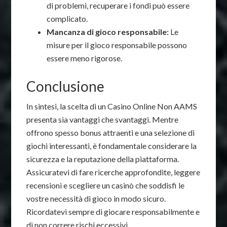
di problemi, recuperare i fondi può essere
complicato.
Mancanza di gioco responsabile:
Le
misure per il gioco responsabile possono
essere meno rigorose.
Conclusione
In sintesi, la scelta di un Casino Online Non AAMS
presenta sia vantaggi che svantaggi. Mentre
offrono spesso bonus attraenti e una selezione di
giochi interessanti, è fondamentale considerare la
sicurezza e la reputazione della piattaforma.
Assicuratevi di fare ricerche approfondite, leggere
recensioni e scegliere un casinò che soddisfi le
vostre necessità di gioco in modo sicuro.
Ricordatevi sempre di giocare responsabilmente e
di non correre rischi eccessivi.