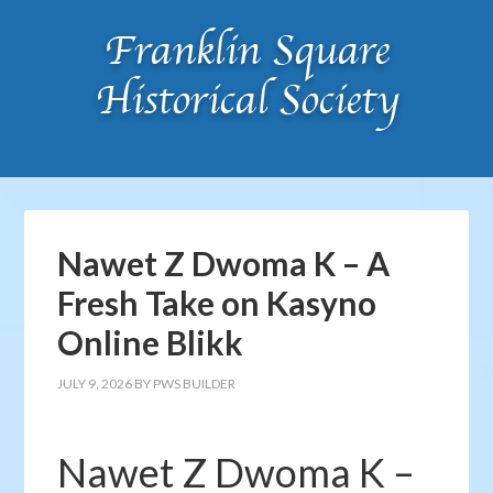
Nawet Z Dwoma K – A
Fresh Take on Kasyno
Online Blikk
JULY 9, 2026
BY
PWS BUILDER
Nawet Z Dwoma K –