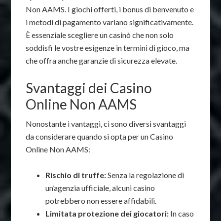
Non AAMS. I giochi offerti, i bonus di benvenuto e
i metodi di pagamento variano significativamente.
È essenziale scegliere un casinò che non solo
soddisfi le vostre esigenze in termini di gioco, ma
che offra anche garanzie di sicurezza elevate.
Svantaggi dei Casino
Online Non AAMS
Nonostante i vantaggi, ci sono diversi svantaggi
da considerare quando si opta per un Casino
Online Non AAMS:
Rischio di truffe:
Senza la regolazione di
un’agenzia ufficiale, alcuni casino
potrebbero non essere affidabili.
Limitata protezione dei giocatori:
In caso