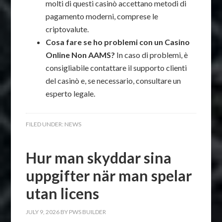
molti di questi casinò accettano metodi di
pagamento moderni, comprese le
criptovalute.
Cosa fare se ho problemi con un Casino
Online Non AAMS?
In caso di problemi, è
consigliabile contattare il supporto clienti
del casinò e, se necessario, consultare un
esperto legale.
FILED UNDER:
NEWS
Hur man skyddar sina
uppgifter när man spelar
utan licens
JULY 9, 2026
BY
PWS BUILDER