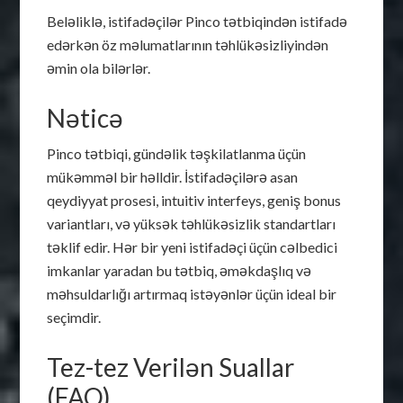
Beləliklə, istifadəçilər Pinco tətbiqindən istifadə
edərkən öz məlumatlarının təhlükəsizliyindən
əmin ola bilərlər.
Nəticə
Pinco tətbiqi, gündəlik təşkilatlanma üçün
mükəmməl bir həlldir. İstifadəçilərə asan
qeydiyyat prosesi, intuitiv interfeys, geniş bonus
variantları, və yüksək təhlükəsizlik standartları
təklif edir. Hər bir yeni istifadəçi üçün cəlbedici
imkanlar yaradan bu tətbiq, əməkdaşlıq və
məhsuldarlığı artırmaq istəyənlər üçün ideal bir
seçimdir.
Tez-tez Verilən Suallar
(FAQ)