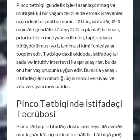
Pinco tətbiqi, gündəlik işləri asanlaşdırmaq və
mütəşəkkil bir yaşam tərzi əldə etmək istəyənlər
üçün ideal bir platformadır. Tətbiq, istifadəçilərə
müxtəlif gündəlik fəaliyyətlərin planlaşdırılması,
prioritetlərin müəyyən edilməsi, tapşırıqların
bölüşdürülməsi və izlənilməsi kimi funksiyalar
təqdim edir. Tətbiqə daxil olduqda, istifadəçilər
sadə və intuitiv interfeysi ilə qarşılaşırlar, bu da
onu hər yaş qrupuna uyğun edir. Bununla yanaşı,
istifadəçilərin rahatlığı üçün mobil versiyası və
veb versiyası mövcuddur.
Pinco Tətbiqində İstifadəçi
Təcrübəsi
Pinco tətbiqi, istifadəçi dostu interfeysi ilə demək
olar ki, hər kəs üçün ideal bir həlldir. Tətbiqə giriş