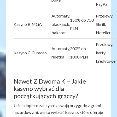
PayPal
Automaty,
Przelewy,
150% do 750
Kasyno B
MGA
blackjack,
Skrill,
PLN
bakarat
Neteller
Przelewy,
Automaty,
200% do
Kasyno C
Curacao
karty
ruletka
1000 PLN
kredytowe
Nawet Z Dwoma K – Jakie
kasyno wybrać dla
początkujących graczy?
Jeżeli dopiero zaczynasz swoją przygodę z grami
hazardowymi, warto wybrać kasyno, które oferuje