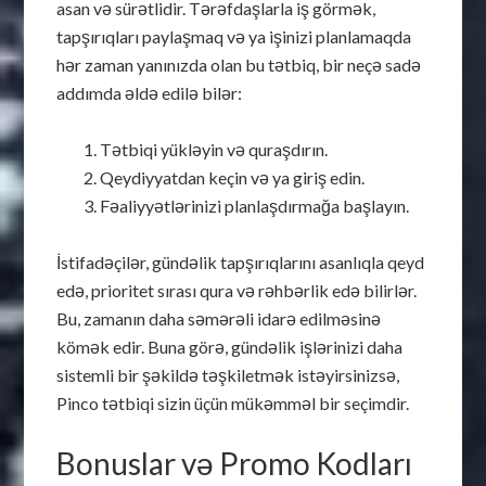
asan və sürətlidir. Tərəfdaşlarla iş görmək,
tapşırıqları paylaşmaq və ya işinizi planlamaqda
hər zaman yanınızda olan bu tətbiq, bir neçə sadə
addımda əldə edilə bilər:
Tətbiqi yükləyin və quraşdırın.
Qeydiyyatdan keçin və ya giriş edin.
Fəaliyyətlərinizi planlaşdırmağa başlayın.
İstifadəçilər, gündəlik tapşırıqlarını asanlıqla qeyd
edə, prioritet sırası qura və rəhbərlik edə bilirlər.
Bu, zamanın daha səmərəli idarə edilməsinə
kömək edir. Buna görə, gündəlik işlərinizi daha
sistemli bir şəkildə təşkiletmək istəyirsinizsə,
Pinco tətbiqi sizin üçün mükəmməl bir seçimdir.
Bonuslar və Promo Kodları