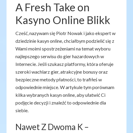
A Fresh Take on
Kasyno Online Blikk
Cześć, nazywam się Piotr Nowak i jako ekspert w
dziedzinie kasyn online, chciałbym podzielić się z
Wami moimi spostrzeżeniami na temat wyboru
najlepszego serwisu do gier hazardowych w
Internecie. Jeśli szukasz platformy, która oferuje
szeroki wachlarz gier, atrakcyjne bonusy oraz
bezpieczne metody płatności, to trafiłeś w
odpowiednie miejsce. W artykule tym porównam
kilka wybranych kasyn online, aby ułatwić Ci
podjęcie decyzji i znaleźć to odpowiednie dla
siebie.
Nawet Z Dwoma K –