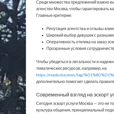
Среди множества предложений важно вы
агенство Москва, чтобы гарантировать к
Главные критерии:
Репутация агентства и отзывы клие
Широкий выбор девушек с разными
Оперативность отклика на заказ эск
Прозрачные условия сотрудничеств
Чтобы убедиться в легальности и надежн
тематических ресурсов, например, на
https://readovka.news/tag/%D1%8D
дополнительно помогает сделать правил
Современный взгляд на эскорт у
Сегодня эскорт услуги Москва — это не т
культура общения, принципиальный подхо