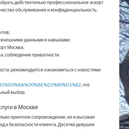
брать действительно профессиональное эскорт
ачество обслуживания и конфиденциальность.
нтов;
 внешними данными и навыками;
орт Москва;
а, соблюдение приватности.
ости, рекомендуется ознакомиться с новостями
%D1%81%D0%BA%D0%BE%D1%80%D1%82
, что
ьный выбор.
слуги в Москве
олько приятное сопровождение, но и высокая
д к безопасности клиента. Десятки девушек