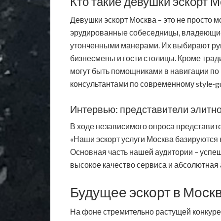
Кто такие девушки эскорт М
Девушки эскорт Москва – это не просто 
эрудированные собеседницы, владеющи
утонченными манерами. Их выбирают рук
бизнесмены и гости столицы. Кроме тра
могут быть помощниками в навигации по 
консультантами по современному style-gu
Интервью: представители элитно
В ходе независимого опроса представите
«Наши эскорт услуги Москва базируются 
Основная часть нашей аудитории – успе
высокое качество сервиса и абсолютная
Будущее эскорт в Моск
На фоне стремительно растущей конкуре