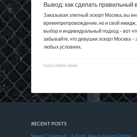
Вывод: как сделать правильный 
Заказывая элитный эскорт Москва, вы ин
времяпрепровождение, но и свой имидж, 
выбор и индивидуальный подход – вот чт
забывайте, что девушки эскорт Москва – 
любых условиях.
FILED UNDER:
NEWS
RECENT POSTS
Nawet Z Dwoma K – A Fresh Take on Kasyno Online