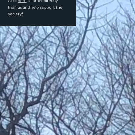
Click
here
to order directly
from us and help support the
society!