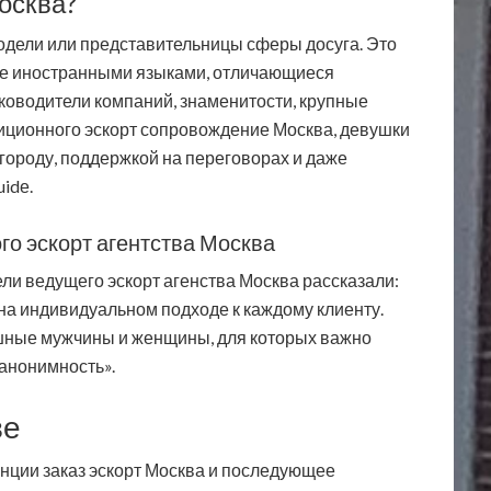
осква?
модели или представительницы сферы досуга. Это
е иностранными языками, отличающиеся
оводители компаний, знаменитости, крупные
диционного эскорт сопровождение Москва, девушки
городу, поддержкой на переговорах и даже
idе.
го эскорт агентства Москва
ли ведущего эскорт агенства Москва рассказали:
на индивидуальном подходе к каждому клиенту.
шные мужчины и женщины, для которых важно
 анонимность».
ве
нции заказ эскорт Москва и последующее